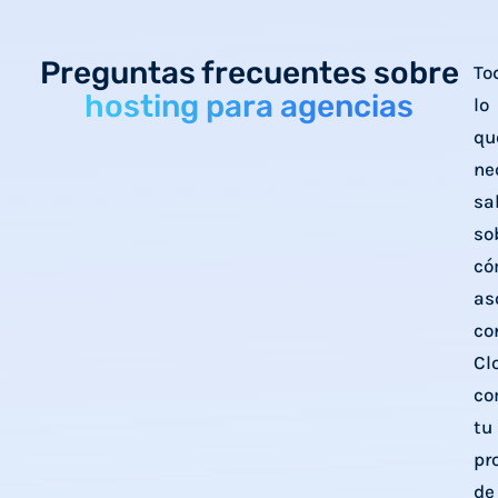
Preguntas frecuentes sobre
To
hosting para agencias
lo
qu
ne
sa
so
có
as
co
Cl
co
tu
pr
de