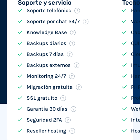
Soporte y servicio
Tecno
Soporte telefónico
Pan
Soporte por chat 24/7
Wor
Knowledge Base
Cac
Backups diarios
QUI
Backups 7 días
Clo
Backups externos
Imu
Monitoring 24/7
Har
Migración gratuita
PHP
SSL gratuito
Pro
Garantía 30 días
Web
Seguridad 2FA
Int
Reseller hosting
Hos