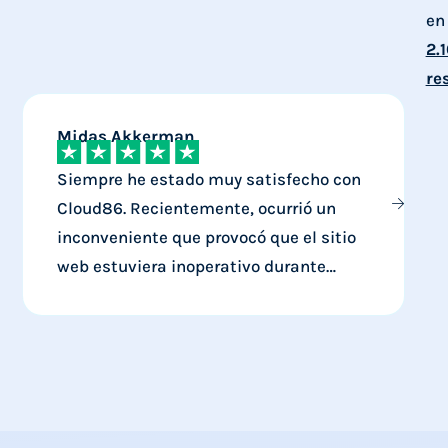
en
2.
re
Midas Akkerman
J
Siempre he estado muy satisfecho con
Cloud86. Recientemente, ocurrió un
inconveniente que provocó que el sitio
web estuviera inoperativo durante
algunos días. No obstante, fui
p
debidamente compensado por ello. Los
errores pueden suceder, pero al menos
los gestionan adecuadamente.