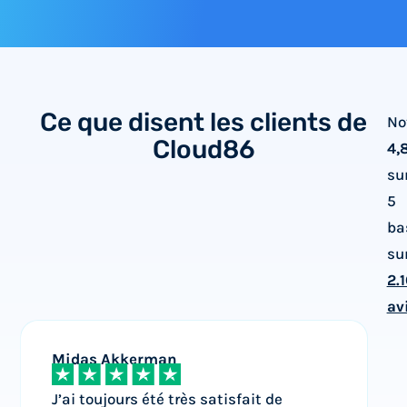
Ce que disent les clients de
No
Cloud86
4,
su
5
ba
su
2.
av
Midas Akkerman
J
J’ai toujours été très satisfait de