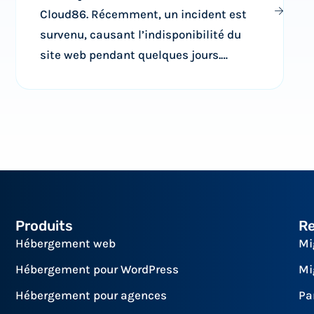
Cloud86. Récemment, un incident est
survenu, causant l’indisponibilité du
site web pendant quelques jours.
Néanmoins, j’ai été convenablement
dédommagé pour cela. Des erreurs
peuvent se produire, mais ils les gèrent
au moins de manière adéquate.
Produits
R
Hébergement web
Mi
Hébergement pour WordPress
Mi
Hébergement pour agences
Pa