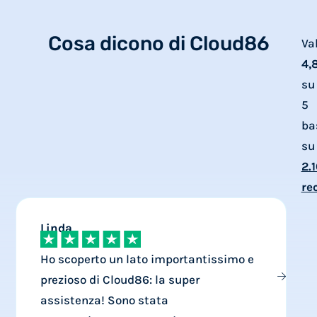
Cosa dicono di Cloud86
Va
4,
su
5
ba
su
2.
re
Linda
I
Ho scoperto un lato importantissimo e
prezioso di Cloud86: la super
i
assistenza! Sono stata