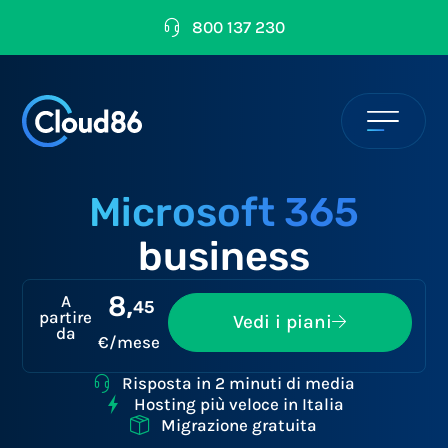
800 137 230
Microsoft 365
business
8,
A
45
partire
Vedi i piani
da
€/mese
Risposta in 2 minuti di media
Hosting più veloce in Italia
Migrazione gratuita