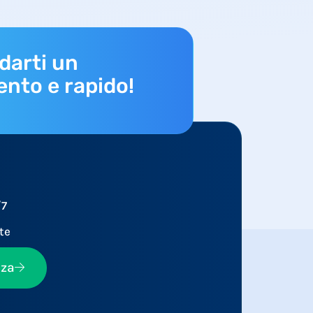
darti un
ento e rapido!
/7
te
nza