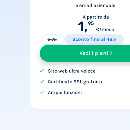
e email aziendale.
A partire da
1,
95
€/mese
3,75
Sconto fino al 48%
Vedi i piani
Sito web ultra veloce
Certificato SSL gratuito
Ampie funzioni