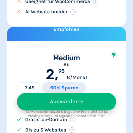
Geeignet für WooCommerce
AI Website builder
Empfohlen
Webhosting
Medium
Ab
2,
95
€/Monat
7,45
60% Sparen
Auswählen
36 Monate für 106,20 € (regulärer Preis: 268,20 €).
Verlängerung zum regulären monatlichen Tarif.
Gratis .de-Domain
Bis zu 5 Websites