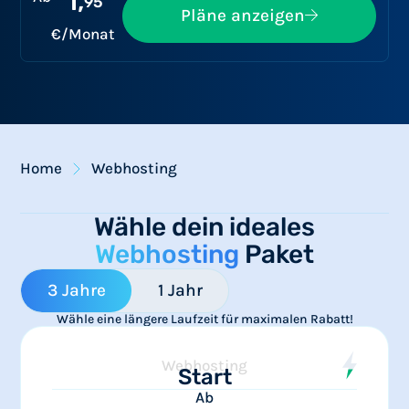
1,
95
Pläne anzeigen
€/Monat
Home
Webhosting
Wähle dein ideales
Webhosting
Paket
3 Jahre
1 Jahr
Wähle eine längere Laufzeit für maximalen Rabatt!
Webhosting
Start
Ab