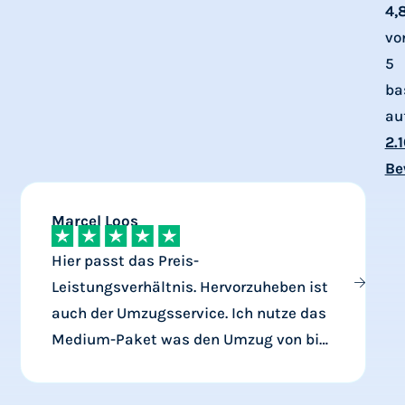
4,
vo
5
ba
au
2.
Be
Marcel Loos
Hier passt das Preis-
Leistungsverhältnis. Hervorzuheben ist
b
auch der Umzugsservice. Ich nutze das
Medium-Paket was den Umzug von bis
zu 5 Webseiten beinhaltet. Bislang
habe ich 3 Webseiten umziehen lassen