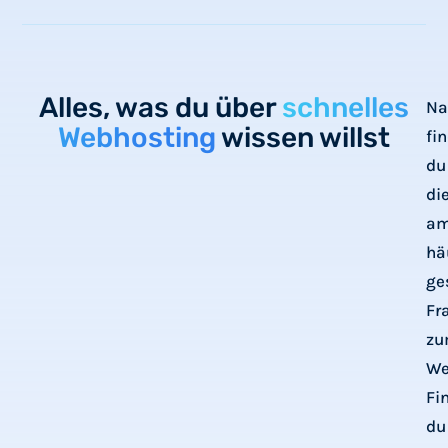
und bin begeistert. Die Umsetzung
erfolgt schnell, zuverlässig und
problemlos. Ein rundum Sorglospaket.
Alles, was du über
Der Support arbeitet und antwortet
schnelles
Na
schnell. Das nenne ich Premium!
Webhosting
wissen willst
fi
du
di
a
hä
ge
Fr
z
We
Fi
du